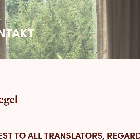
en
NTAKT
egel
REST TO ALL TRANSLATORS, REGAR