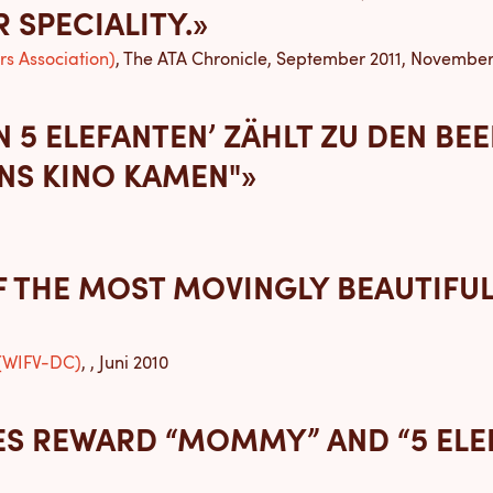
 SPECIALITY.»
rs Association)
, The ATA Chronicle, September 2011, November
EN 5 ELEFANTEN’ ZÄHLT ZU DEN B
INS KINO KAMEN"»
F THE MOST MOVINGLY BEAUTIFUL 
 (WIFV-DC)
, , Juni 2010
IES REWARD “MOMMY” AND “5 ELE