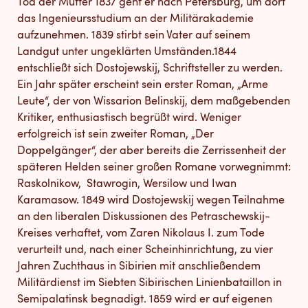
Tod der Mutter 1837 geht er nach Petersburg, um dort
das Ingenieursstudium an der Militärakademie
aufzunehmen. 1839 stirbt sein Vater auf seinem
Landgut unter ungeklärten Umständen.1844
entschließt sich Dostojewskij, Schriftsteller zu werden.
Ein Jahr später erscheint sein erster Roman, „Arme
Leute“, der von Wissarion Belinskij, dem maßgebenden
Kritiker, enthusiastisch begrüßt wird. Weniger
erfolgreich ist sein zweiter Roman, „Der
Doppelgänger“, der aber bereits die Zerrissenheit der
späteren Helden seiner großen Romane vorwegnimmt:
Raskolnikow, Stawrogin, Wersilow und Iwan
Karamasow. 1849 wird Dostojewskij wegen Teilnahme
an den liberalen Diskussionen des Petraschewskij-
Kreises verhaftet, vom Zaren Nikolaus I. zum Tode
verurteilt und, nach einer Scheinhinrichtung, zu vier
Jahren Zuchthaus in Sibirien mit anschließendem
Militärdienst im Siebten Sibirischen Linienbataillon in
Semipalatinsk begnadigt. 1859 wird er auf eigenen